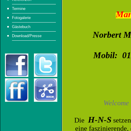
Termine
Man
Fotogalerie
Gästebuch
Norbert M
Download/Presse
Mobil: 01
Welcome
H-N-S
Die
setzen
eine faszinierende