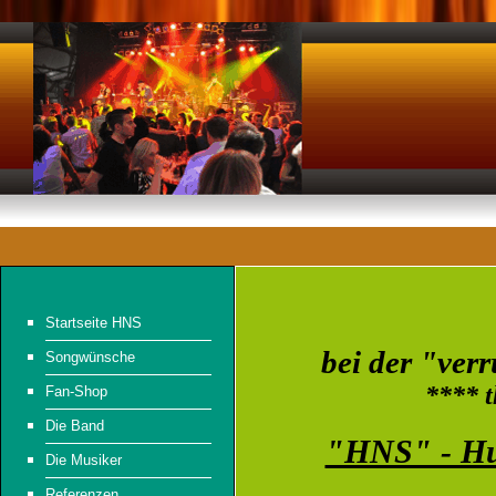
Startseite HNS
bei der "ver
Songwünsche
**** t
Fan-Shop
Die Band
"HNS" - Hu
Die Musiker
Referenzen