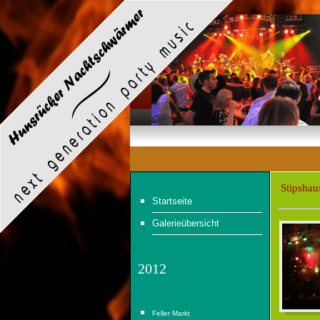
Stipshau
Startseite
Galerieübersicht
2012
Feller Markt