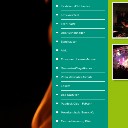
Kastelaun-Oktoberfest
Kröv-Weinfest
Trier-Pfalzel
Uslar-Schönhagen
Stipshausen
Altrip
Eurostrand Leiwen-Januar
Riesweiler-Pfingstkirmes
Porta Westfalica-Schütz
Enkirch
Bad Salzuflen
Paddock Club - F./Hahn
Mosellandhalle Bernk.-Ku
Fastnachtsumzug Köln