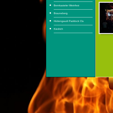
Bernkasteler Weinfest
Brauneberg
Hüttengaudi Paddock Clu
Kiedrich