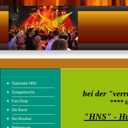
Startseite HNS
bei der "ver
Songwünsche
**** t
Fan-Shop
Die Band
"HNS" - Hu
Die Musiker
Referenzen