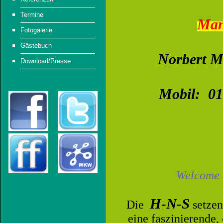
Termine
Man
Fotogalerie
Gästebuch
Norbert M
Download/Presse
Mobil: 01
Welcome
H-N-S
Die
setzen
eine faszinierende