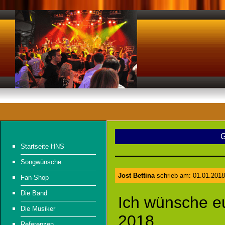
G
Startseite HNS
Songwünsche
Jost Bettina
schrieb am: 01.01.2018
Fan-Shop
Die Band
Ich wünsche e
Die Musiker
2018.
Referenzen