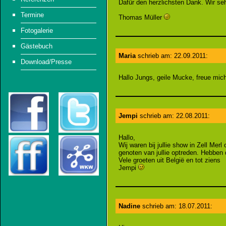
Dafür den herzlichsten Dank. Wir seh
Termine
Thomas Müller
Fotogalerie
Gästebuch
Maria
schrieb am: 22.09.2011:
Download/Presse
Hallo Jungs, geile Mucke, freue mic
Jempi
schrieb am: 22.08.2011:
Hallo,
Wij waren bij jullie show in Zell M
genoten van jullie optreden. Hebben
Vele groeten uit België en tot ziens
Jempi
Nadine
schrieb am: 18.07.2011: