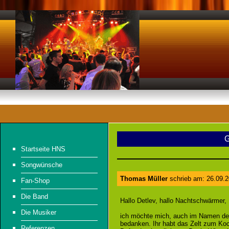
G
Startseite HNS
Songwünsche
Thomas Müller
schrieb am: 26.09.2
Fan-Shop
Die Band
Hallo Detlev, hallo Nachtschwärmer,
Die Musiker
ich möchte mich, auch im Namen der
bedanken. Ihr habt das Zelt zum Ko
Referenzen